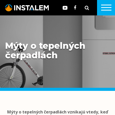
Mýty o tepelných
čerpadlách
Mýty o tepelných čerpadlách vznikajú vtedy, keď