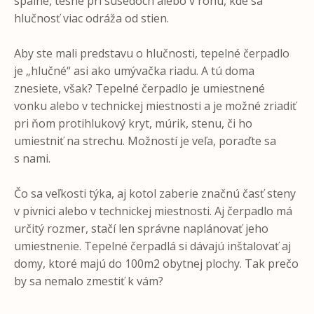
spálne, tesne pri susedoch alebo v rohu, kde sa
hlučnosť viac odráža od stien.
Aby ste mali predstavu o hlučnosti, tepelné čerpadlo
je „hlučné“ asi ako umývačka riadu. A tú doma
znesiete, však? Tepelné čerpadlo je umiestnené
vonku alebo v technickej miestnosti a je možné zriadiť
pri ňom protihlukový kryt, múrik, stenu, či ho
umiestniť na strechu. Možností je veľa, poraďte sa
s nami.
Čo sa veľkosti týka, aj kotol zaberie značnú časť steny
v pivnici alebo v technickej miestnosti. Aj čerpadlo má
určitý rozmer, stačí len správne naplánovať jeho
umiestnenie. Tepelné čerpadlá si dávajú inštalovať aj
domy, ktoré majú do 100m2 obytnej plochy. Tak prečo
by sa nemalo zmestiť k vám?