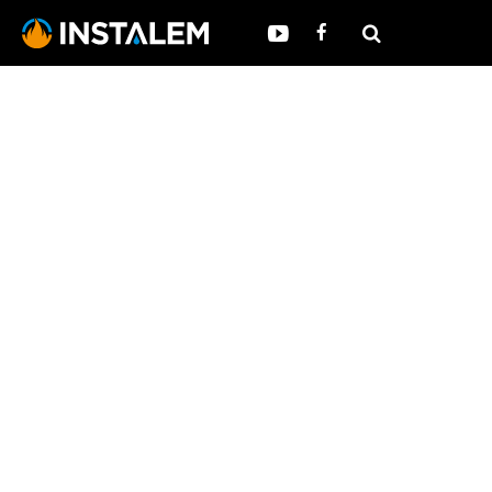
Rozvody a úprava vody
Váš dom potrebuje dobrú vodu.
Nielenže zrealizujeme kompletné rozvody vody
ale i upravíme jej tvrdosť a zloženie