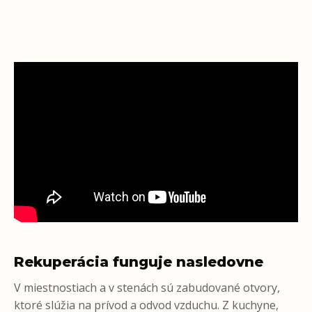
Rekuperácia funguje nasledovne
V miestnostiach a v stenách sú zabudované otvory,
ktoré slúžia na prívod a odvod vzduchu. Z kuchyne,