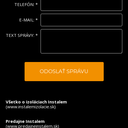
TELEFÓN:
*
E-MAIL:
*
TEXT SPRÁVY:
*
*
- povinné polia
Všetko o izoláciach Instalem
(www.instalemizolacie.sk)
Predajne Instalem
(www.predajneinstalem.sk)