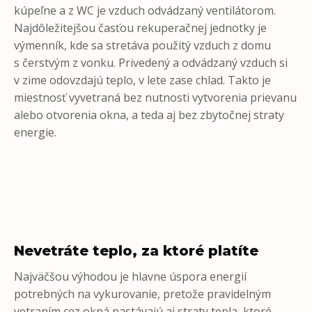
kúpeľne a z WC je vzduch odvádzaný ventilátorom.
Najdôležitejšou časťou rekuperačnej jednotky je
výmenník, kde sa stretáva použitý vzduch z domu
s čerstvým z vonku. Privedený a odvádzaný vzduch si
v zime odovzdajú teplo, v lete zase chlad. Takto je
miestnosť vyvetraná bez nutnosti vytvorenia prievanu
alebo otvorenia okna, a teda aj bez zbytočnej straty
energie.
Nevetráte teplo, za ktoré platíte
Najväčšou výhodou je hlavne úspora energií
potrebných na vykurovanie, pretože pravidelným
vetraním cez okná nastávajú aj straty tepla, ktoré