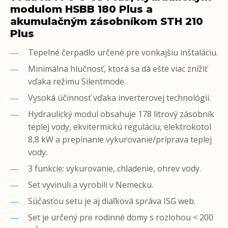
modulom HSBB 180 Plus a
akumulačným zásobníkom STH 210
Plus
Tepelné čerpadlo určené pre vonkajšiu inštaláciu.
Minimálna hlučnosť, ktorá sa dá ešte viac znížiť
vďaka režimu Silentmode.
Vysoká účinnosť vďaka inverterovej technológii.
Hydraulický modul obsahuje 178 litrový zásobník
teplej vody, ekvitermickú reguláciu, elektrokotol
8,8 kW a prepínanie vykurovanie/príprava teplej
vody.
3 funkcie: vykurovanie, chladenie, ohrev vody.
Set vyvinuli a vyrobili v Nemecku.
Súčasťou setu je aj diaľková správa ISG web.
Set je určený pre rodinné domy s rozlohou < 200