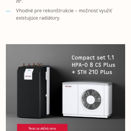
m².
Vhodné pre rekonštrukcie – možnosť využiť
existujúce radiátory.