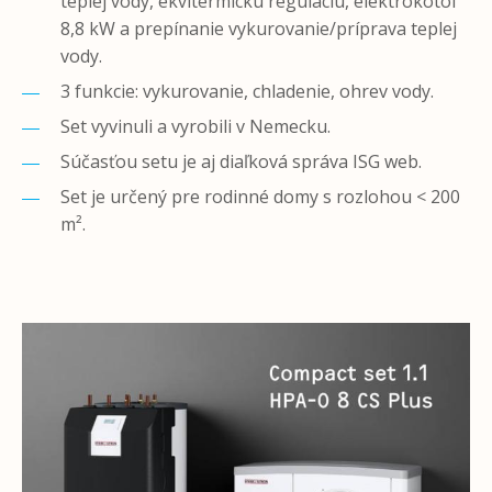
teplej vody, ekvitermickú reguláciu, elektrokotol
8,8 kW a prepínanie vykurovanie/príprava teplej
vody.
3 funkcie: vykurovanie, chladenie, ohrev vody.
Set vyvinuli a vyrobili v Nemecku.
Súčasťou setu je aj diaľková správa ISG web.
Set je určený pre rodinné domy s rozlohou < 200
m².