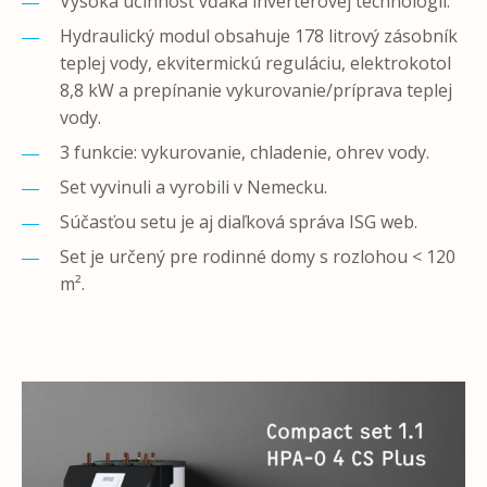
Vysoká účinnosť vďaka inverterovej technológii.
Hydraulický modul obsahuje 178 litrový zásobník
teplej vody, ekvitermickú reguláciu, elektrokotol
8,8 kW a prepínanie vykurovanie/príprava teplej
vody.
3 funkcie: vykurovanie, chladenie, ohrev vody.
Set vyvinuli a vyrobili v Nemecku.
Súčasťou setu je aj diaľková správa ISG web.
Set je určený pre rodinné domy s rozlohou < 120
m².