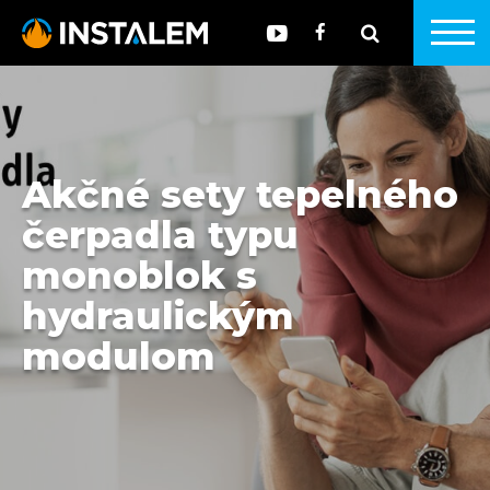
Akčné sety tepelného
čerpadla typu
monoblok s
hydraulickým
modulom