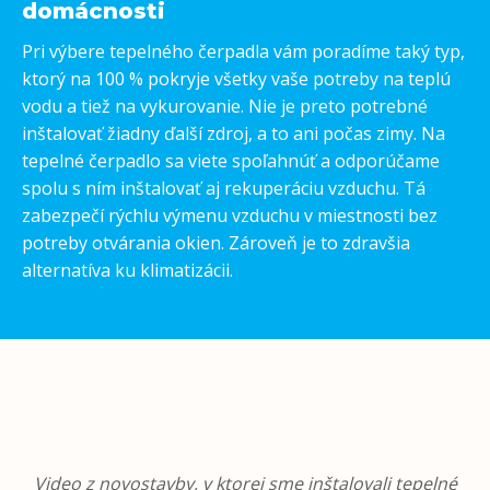
domácnosti
Pri výbere tepelného čerpadla vám poradíme taký typ,
ktorý na 100 % pokryje všetky vaše potreby na teplú
vodu a tiež na vykurovanie. Nie je preto potrebné
inštalovať žiadny ďalší zdroj, a to ani počas zimy. Na
tepelné čerpadlo sa viete spoľahnúť a odporúčame
spolu s ním inštalovať aj rekuperáciu vzduchu. Tá
zabezpečí rýchlu výmenu vzduchu v miestnosti bez
potreby otvárania okien. Zároveň je to zdravšia
alternatíva ku klimatizácii.
Video z novostavby, v ktorej sme inštalovali tepelné