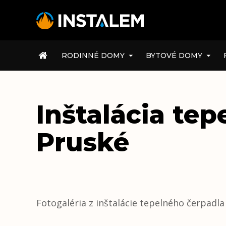
ÚVOD
RODINNÉ DOMY
BYTOVÉ DOMY
Inštalácia te
Pruské
Fotogaléria z inštalácie tepelného čerpadla