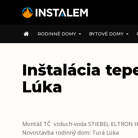
ÚVOD
RODINNÉ DOMY
BYTOVÉ DOMY
Inštalácia te
Lúka
Montáž TČ vzduch-voda STIEBEL ELTRON H
Novostavba rodinný dom: Turá Lúka