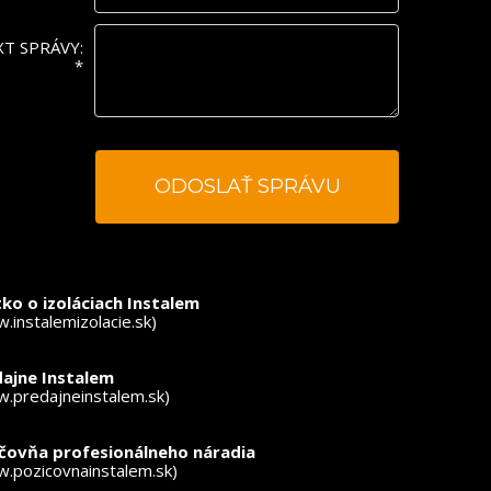
XT SPRÁVY:
*
ovinné polia
ko o izoláciach Instalem
.instalemizolacie.sk)
ajne Instalem
.predajneinstalem.sk)
ičovňa profesionálneho náradia
.pozicovnainstalem.sk)