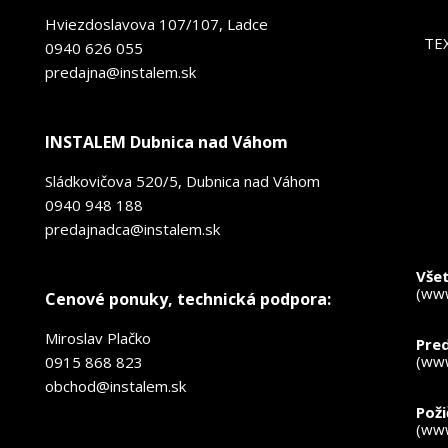
Hviezdoslavova 107/107, Ladce
TE
0940 626 055
predajna@instalem.sk
INSTALEM Dubnica nad Váhom
Sládkovičova 520/5, Dubnica nad Váhom
0940 948 188
predajnadca@instalem.sk
*
- p
Všet
(www
Cenové ponuky, technická podpora:
Miroslav Plačko
Pred
(www
0915 868 823
obchod@instalem.sk
Pož
(www