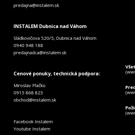
predajna@instalem.sk
INSTALEM Dubnica nad Váhom
Sládkovičova 520/5, Dubnica nad Váhom
0940 948 188
predajnadca@instalem.sk
*
- p
Všet
(www
Cenové ponuky, technická podpora:
Miroslav Plačko
Pred
(www
0915 868 823
obchod@instalem.sk
Pož
(www
Facebook Instalem
Youtube Instalem