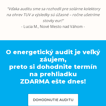
"Vďaka auditu sme sa rozhodli pre solárne kolektory
na ohrev TUV a výsledky sú úžasné – ročne ušetríme
stovky eur!"
- Lucia M., Nové Mesto nad Váhom -
O energetický audit je veľký
záujem,
preto si dohodnite termín
na prehliadku
ZDARMA ešte dnes!
DOHODNUTIE AUDITU