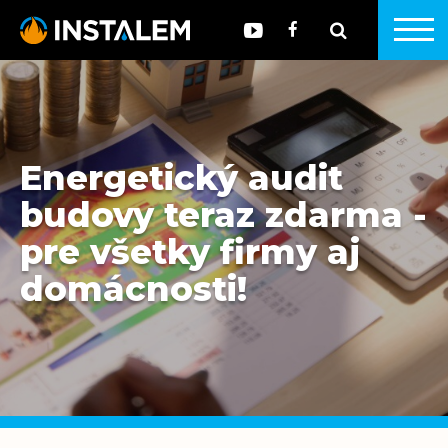
Energetický audit
budovy teraz zdarma -
pre všetky firmy aj
domácnosti!