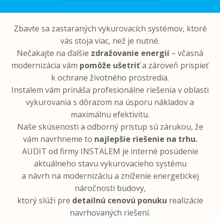
Zbavte sa zastaraných vykurovacích systémov, ktoré
vás stoja viac, než je nutné.
Nečakajte na ďalšie
zdražovanie energií
– včasná
modernizácia vám
pomôže ušetriť
a zároveň prispieť
k ochrane životného prostredia.
Instalem vám prináša profesionálne riešenia v oblasti
vykurovania s dôrazom na úsporu nákladov a
maximálnu efektivitu.
Naše skúsenosti a odborný prístup sú zárukou, že
vám navrhneme to
najlepšie riešenie na trhu.
AUDIT od firmy INSTALEM je interné posúdenie
aktuálneho stavu vykurovacieho systému
a návrh na modernizáciu a zníženie energetickej
náročnosti budovy,
ktorý slúži pre
detailnú cenovú ponuku
realizácie
navrhovaných riešení.