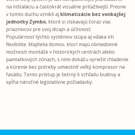
na inštaláciu a častokrát vizuálne príťažlivejší. Presne
v tomto duchu vznikli aj
klimatizácie bez vonkajšej
jednotky Zymbo
, ktoré si získavajú čoraz viac
priaznivcov pre svoj dizajn a účinnosť.
Populárnosť týchto systémov stúpa aj vďaka ich
flexibilite. Majitelia domov, ktorí majú obmedzené
možnosti montáže v historických centrách alebo
pamiatkových zónach, s nimi dokážu vyriešiť chladenie
a kúrenie bez potreby umiestniť veľký kompresor na
fasádu. Tento prístup je šetrný k vzhľadu budovy a
spĺňa náročné legislatívne požiadavky.