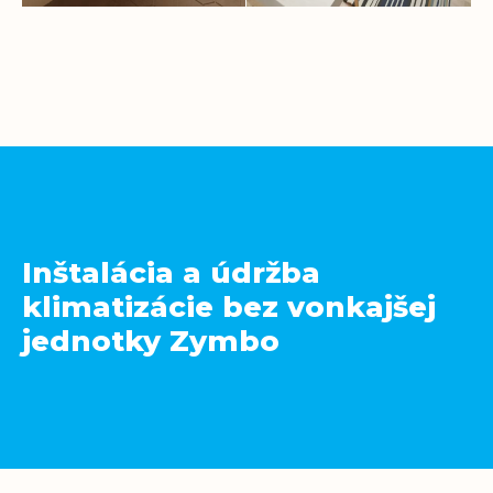
Inštalácia a údržba
klimatizácie bez vonkajšej
jednotky Zymbo