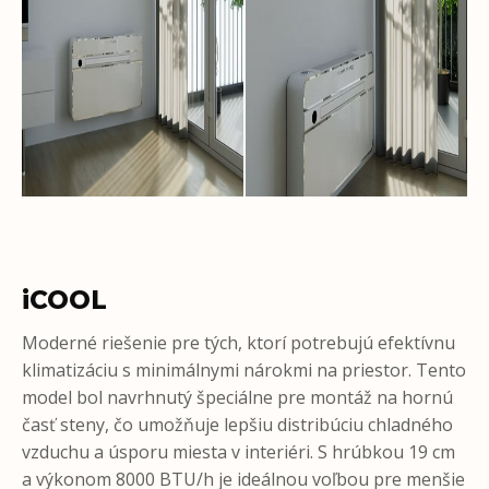
iCOOL
Moderné riešenie pre tých, ktorí potrebujú efektívnu
klimatizáciu s minimálnymi nárokmi na priestor. Tento
model bol navrhnutý špeciálne pre montáž na hornú
časť steny, čo umožňuje lepšiu distribúciu chladného
vzduchu a úsporu miesta v interiéri. S hrúbkou 19 cm
a výkonom 8000 BTU/h je ideálnou voľbou pre menšie