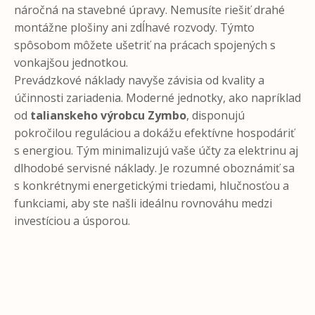
náročná na stavebné úpravy. Nemusíte riešiť drahé
montážne plošiny ani zdĺhavé rozvody. Týmto
spôsobom môžete ušetriť na prácach spojených s
vonkajšou jednotkou.
Prevádzkové náklady navyše závisia od kvality a
účinnosti zariadenia. Moderné jednotky, ako napríklad
od
talianskeho výrobcu Zymbo
, disponujú
pokročilou reguláciou a dokážu efektívne hospodáriť
s energiou. Tým minimalizujú vaše účty za elektrinu aj
dlhodobé servisné náklady. Je rozumné oboznámiť sa
s konkrétnymi energetickými triedami, hlučnosťou a
funkciami, aby ste našli ideálnu rovnováhu medzi
investíciou a úsporou.