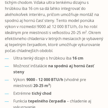
tichým chodom. Vďaka ultra tenkému dizajnu s
hrúbkou iba 16 cm sa dá ľahko integrovať do
akéhokoľvek interiéru, pričom umožňuje montáž na
spodnú aj hornú časť steny. Tento model ponúka
výkon v rozmedzí 9000 až 12 000 BTU/h, čo ho robí
ideálnym pre miestnosti s veľkosťou 20-25 m². Okrem
efektívneho chladenia v letných mesiacoch je vybavený
aj tepelným čerpadlom, ktoré umožňuje vykurovanie
počas chladnejších období.
Ultra tenký dizajn s hrúbkou iba
16 cm
Možnosť inštalácie
na spodnú aj hornú časť
steny
Výkon:
9000 - 12 000 BTU/h
(vhodné pre
miestnosti
20-25 m²
)
Extrémne
tichý chod
Funkcia
tepelného čerpadla
– chladenie aj
vykurovanie