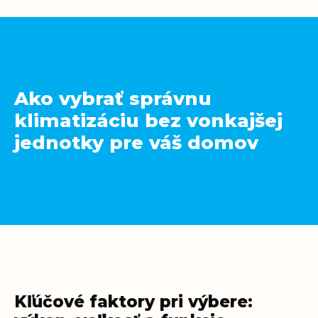
Ako vybrať správnu
klimatizáciu bez vonkajšej
jednotky pre váš domov
Kľúčové faktory pri výbere: