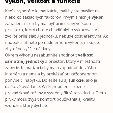
výkon, veľkosť a funkcie
Keď si vyberáte klimatizáciu, mali by ste myslieť na
niekoľko základných faktorov. Prvým z nich je
výkon
zariadenia. Ten by mal byť primeraný veľkosti
priestoru, ktorý chcete chladiť alebo vykurovať. Ak
zvolíte príliš slabú jednotku, nebude dosť efektívna. Ak
naopak siahnete po nadmernom výkone, riskujete
zbytočne vyššie náklady.
Okrem výkonu nezabudnite zhodnotiť
veľkosť
samotnej jednotky
a priestor, ktorý v miestnosti
zaberie. Klimatizácia by mala zapadnúť do vášho
interiéru a nemala by prekážať pri každodennom
pohybe či nábytku. Dôležité sú aj
funkcie
, ako je
diaľkové ovládanie, Wi-Fi pripojenie, rôzne
prevádzkové režimy a systémy filtrácie vzduchu. Tieto
prvky môžu zvýšiť komfort používania aj kvalitu
vzduchu, ktorý dýchate.