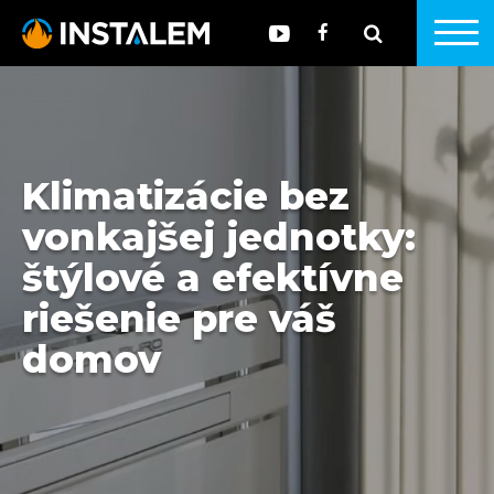
Klimatizácie bez
vonkajšej jednotky:
štýlové a efektívne
riešenie pre váš
domov