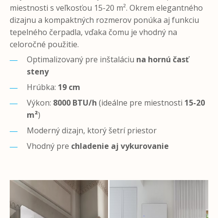
miestnosti s veľkosťou 15-20 m². Okrem elegantného
dizajnu a kompaktných rozmerov ponúka aj funkciu
tepelného čerpadla, vďaka čomu je vhodný na
celoročné použitie.
Optimalizovaný pre inštaláciu
na hornú časť
steny
Hrúbka:
19 cm
Výkon:
8000 BTU/h
(ideálne pre miestnosti
15-20
m²
)
Moderný dizajn, ktorý šetrí priestor
Vhodný pre
chladenie aj vykurovanie