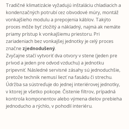
Tradičné klimatizácie vyžadujú inštaláciu chladiacich a
kondenzačných potrubí cez obvodové múry, montáž
vonkajšieho modulu a prepojenia káblov. Takýto
proces môže byť zložitý a nákladný, najmä ak nemáte
priamy prístup k vonkajšiemu priestoru. Pri
zariadeniach bez vonkajšej jednotky je celý proces
značne
zjednodušený
.
Zvyčajne stačí vytvoriť dva otvory v stene (jeden pre
prívod a jeden pre odvod vzduchu) a jednotku
pripevniť. Následné servisné zásahy sú jednoduchšie,
pretože technik nemusí liezť na fasádu či strechu.
Údržba sa sústreďuje do jednej interiérovej jednotky,
v ktorej je všetko pokope. Čistenie filtrov, prípadná
kontrola komponentov alebo výmena dielov prebieha
jednoducho a rýchlo, v pohodlí interiéru.