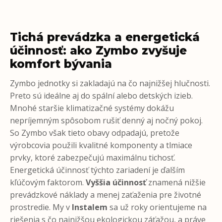
Tichá prevádzka a energetická
účinnosť: ako Zymbo zvyšuje
komfort bývania
Zymbo jednotky si zakladajú na čo najnižšej hlučnosti.
Preto sú ideálne aj do spální alebo detských izieb.
Mnohé staršie klimatizačné systémy dokážu
nepríjemným spôsobom rušiť denný aj nočný pokoj.
So Zymbo však tieto obavy odpadajú, pretože
výrobcovia použili kvalitné komponenty a tlmiace
prvky, ktoré zabezpečujú maximálnu tichosť.
Energetická účinnosť týchto zariadení je ďalším
kľúčovým faktorom.
Vyššia účinnosť
znamená nižšie
prevádzkové náklady a menej zaťaženia pre životné
prostredie. My v
Instalem
sa už roky orientujeme na
riešenia s čo najnižšou ekologickou záťažou, a práve