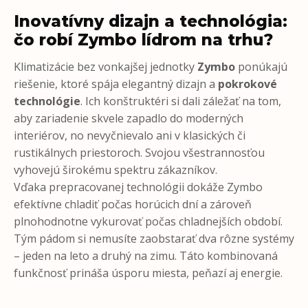
Inovatívny dizajn a technológia:
čo robí Zymbo lídrom na trhu?
Klimatizácie bez vonkajšej jednotky
Zymbo
ponúkajú
riešenie, ktoré spája elegantný dizajn a
pokrokové
technológie
. Ich konštruktéri si dali záležať na tom,
aby zariadenie skvele zapadlo do moderných
interiérov, no nevyčnievalo ani v klasických či
rustikálnych priestoroch. Svojou všestrannosťou
vyhovejú širokému spektru zákazníkov.
Vďaka prepracovanej technológii dokáže Zymbo
efektívne chladiť počas horúcich dní a zároveň
plnohodnotne vykurovať počas chladnejších období.
Tým pádom si nemusíte zaobstarať dva rôzne systémy
– jeden na leto a druhý na zimu. Táto kombinovaná
funkčnosť prináša úsporu miesta, peňazí aj energie.