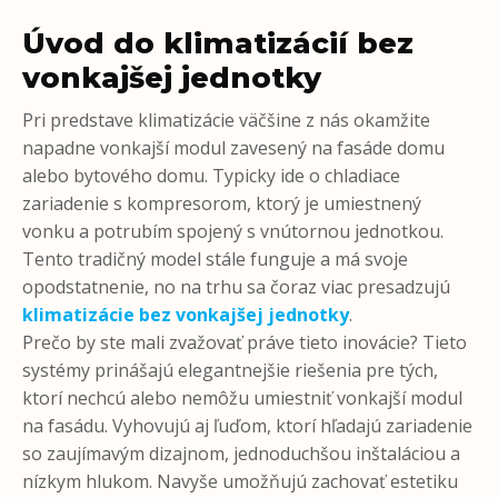
Úvod do klimatizácií bez
vonkajšej jednotky
Pri predstave klimatizácie väčšine z nás okamžite
napadne vonkajší modul zavesený na fasáde domu
alebo bytového domu. Typicky ide o chladiace
zariadenie s kompresorom, ktorý je umiestnený
vonku a potrubím spojený s vnútornou jednotkou.
Tento tradičný model stále funguje a má svoje
opodstatnenie, no na trhu sa čoraz viac presadzujú
klimatizácie bez vonkajšej jednotky
.
Prečo by ste mali zvažovať práve tieto inovácie? Tieto
systémy prinášajú elegantnejšie riešenia pre tých,
ktorí nechcú alebo nemôžu umiestniť vonkajší modul
na fasádu. Vyhovujú aj ľuďom, ktorí hľadajú zariadenie
so zaujímavým dizajnom, jednoduchšou inštaláciou a
nízkym hlukom. Navyše umožňujú zachovať estetiku