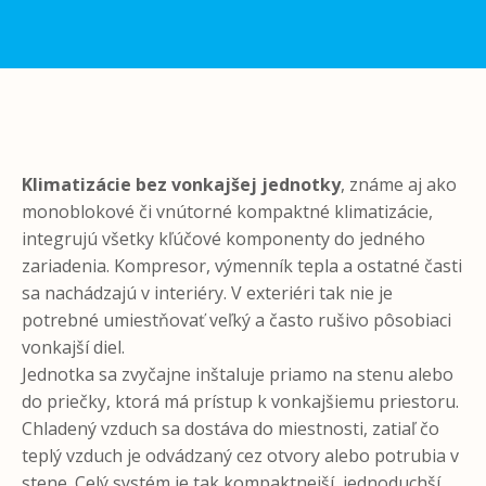
Klimatizácie bez vonkajšej jednotky
, známe aj ako
monoblokové či vnútorné kompaktné klimatizácie,
integrujú všetky kľúčové komponenty do jedného
zariadenia. Kompresor, výmenník tepla a ostatné časti
sa nachádzajú v interiéry. V exteriéri tak nie je
potrebné umiestňovať veľký a často rušivo pôsobiaci
vonkajší diel.
Jednotka sa zvyčajne inštaluje priamo na stenu alebo
do priečky, ktorá má prístup k vonkajšiemu priestoru.
Chladený vzduch sa dostáva do miestnosti, zatiaľ čo
teplý vzduch je odvádzaný cez otvory alebo potrubia v
stene. Celý systém je tak kompaktnejší, jednoduchší