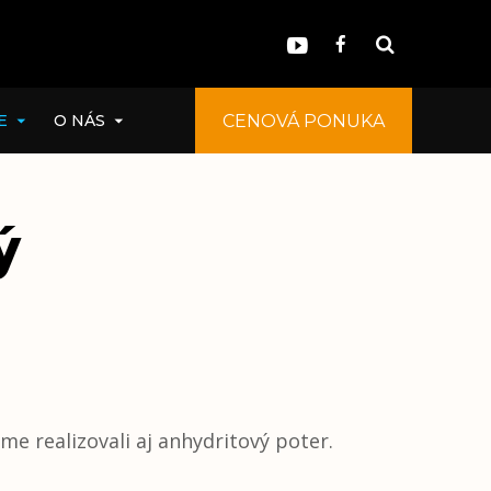
E
O NÁS
CENOVÁ PONUKA
CENOVÁ PONUKA
ý
e realizovali aj anhydritový poter.