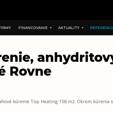
FIRMY
FINANCOVANIE
AKTUALITY
REFERENCI
enie, anhydritov
ké Rovne
ahové kúrenie Top Heating 158 m2. Okrem kúrenia sm