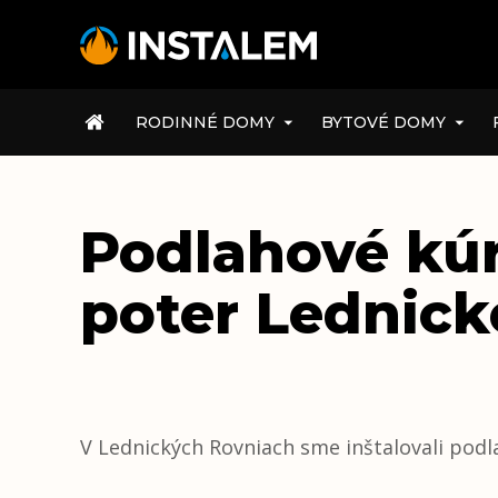
ÚVOD
RODINNÉ DOMY
BYTOVÉ DOMY
Podlahové kúr
poter Lednic
V Lednických Rovniach sme inštalovali podl