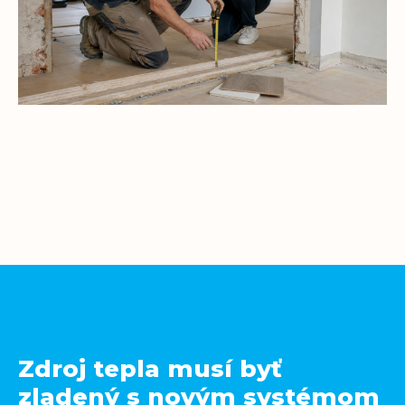
Zdroj tepla musí byť
zladený s novým systémom