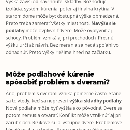
Výška závisí od navrhnutej skladby. Rozhoduje
izolácia, systém kúrenia, poter aj finálna krytina. V
starom dome môže byť dostupná výška obmedzená.
Preto treba zamerať všetky miestnosti.
Navýšenie
podlahy
môže ovplyvniť dvere. Môže ovplyvniť aj
schody. Problém vzniká aj pri prechodoch. Presnú
výšku určí až návrh. Bez merania sa nedá spoľahlivo
odhadnúť. Preto výšky riešime hneď na začiatku.
Môže podlahové kúrenie
spôsobiť problém s dverami?
Áno, problém s dverami vzniká pomerne často. Stane
sa to vtedy, keď sa nepreverí
výška skladby podlahy
.
Nová podlaha môže byť vyššia ako pôvodná. Dvere sa
potom nemusia otvárať. Konflikt môže vzniknúť aj pri
zárubniach. Rizikové sú aj vstupné dvere. Problémové
bývajú prahy a chodby. Preto meriame výšky pred