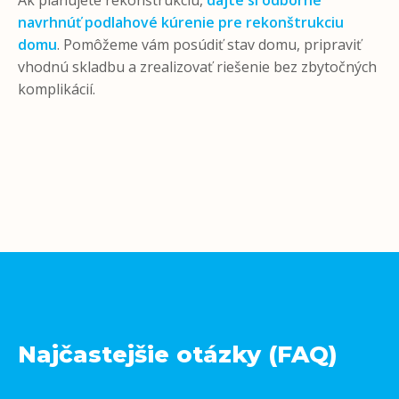
Ak plánujete rekonštrukciu,
dajte si odborne
navrhnúť podlahové kúrenie pre rekonštrukciu
domu
. Pomôžeme vám posúdiť stav domu, pripraviť
vhodnú skladbu a zrealizovať riešenie bez zbytočných
komplikácií.
Najčastejšie otázky (FAQ)