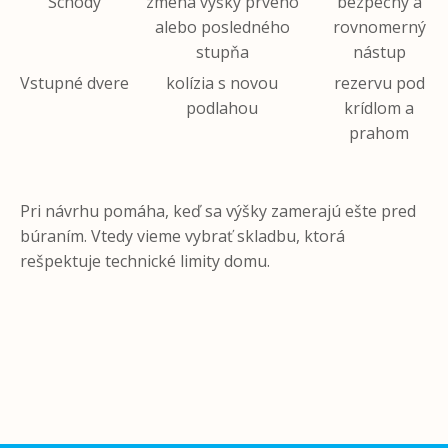
Schody
zmena výšky prvého
bezpečný a
alebo posledného
rovnomerný
stupňa
nástup
Vstupné dvere
kolízia s novou
rezervu pod
podlahou
krídlom a
prahom
Pri návrhu pomáha, keď sa výšky zamerajú ešte pred
búraním. Vtedy vieme vybrať skladbu, ktorá
rešpektuje technické limity domu.