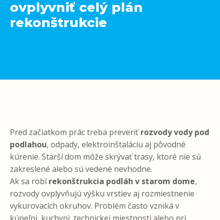
ovplyvniť celý plán
rekonštrukcie
Pred začiatkom prác treba preveriť
rozvody vody pod
podlahou
, odpady, elektroinštaláciu aj pôvodné
kúrenie. Starší dom môže skrývať trasy, ktoré nie sú
zakreslené alebo sú vedené nevhodne.
Ak sa robí
rekonštrukcia podláh v starom dome
,
rozvody ovplyvňujú výšku vrstiev aj rozmiestnenie
vykurovacích okruhov. Problém často vzniká v
kúpeľni, kuchyni, technickej miestnosti alebo pri