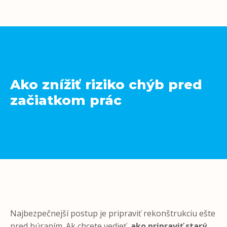
Ako znížiť riziko chýb pred
začiatkom prác
Najbezpečnejší postup je pripraviť rekonštrukciu ešte
pred búraním. Ak chcete vedieť,
ako pripraviť starý