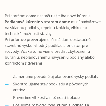
Pri staršom dome nestačí riešiť iba nové kúrenie.
Podlahové kúrenie v starom dome
musí nadväzovať
na skladbu podlahy, tepelnú izoláciu, vlhkosť a
technické možnosti stavby.
Pri príprave preverujeme, či má dom dostatočnú
stavebnú výšku, vhodný podklad a priestor pre
rozvody. Vďaka tomu vieme predísť zbytočnému
búraniu, neplánovanému navýšeniu podlahy alebo
konfliktom s dverami.
Zameriame pôvodné aj plánované výšky podláh.
Skontrolujeme stav podkladu a pôvodných
vrstiev.
Preveríme vlhkosť a možnosti izolácie.
Posúdime rozvody vody, kúrenia, odpadu a