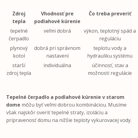
Zdroj
Vhodnosť pre
Čo treba preveriť
tepla
podlahové kúrenie
tepelné
veľmi dobrá
výkon, teplotný spád a
čerpadlo
reguláciu
plynový
dobrá pri správnom
teplotu vody a
kotol
nastavení
hydrauliku systému
starší
individuálna
účinnosť, stav a
zdroj tepla
možnosti regulácie
Tepelné čerpadlo a podlahové kúrenie v starom
dome
môžu byť veľmi dobrou kombináciou. Musíme
však najskôr overiť tepelné straty, izoláciu a
pripravenosť domu na nižšie teploty vykurovacej vody.