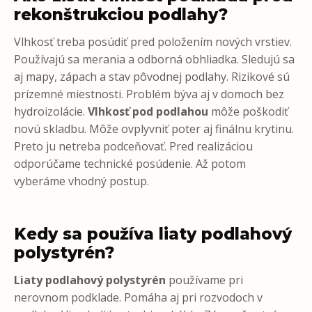
rekonštrukciou podlahy?
Vlhkosť treba posúdiť pred položením nových vrstiev.
Používajú sa merania a odborná obhliadka. Sledujú sa
aj mapy, zápach a stav pôvodnej podlahy. Rizikové sú
prízemné miestnosti. Problém býva aj v domoch bez
hydroizolácie.
Vlhkosť pod podlahou
môže poškodiť
novú skladbu. Môže ovplyvniť poter aj finálnu krytinu.
Preto ju netreba podceňovať. Pred realizáciou
odporúčame technické posúdenie. Až potom
vyberáme vhodný postup.
Kedy sa používa liaty podlahový
polystyrén?
Liaty podlahový polystyrén
používame pri
nerovnom podklade. Pomáha aj pri rozvodoch v