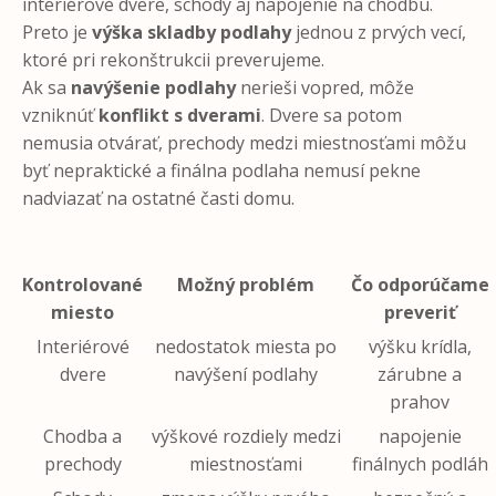
interiérové dvere, schody aj napojenie na chodbu.
Preto je
výška skladby podlahy
jednou z prvých vecí,
ktoré pri rekonštrukcii preverujeme.
Ak sa
navýšenie podlahy
nerieši vopred, môže
vzniknúť
konflikt s dverami
. Dvere sa potom
nemusia otvárať, prechody medzi miestnosťami môžu
byť nepraktické a finálna podlaha nemusí pekne
nadviazať na ostatné časti domu.
Kontrolované
Možný problém
Čo odporúčame
miesto
preveriť
Interiérové
nedostatok miesta po
výšku krídla,
dvere
navýšení podlahy
zárubne a
prahov
Chodba a
výškové rozdiely medzi
napojenie
prechody
miestnosťami
finálnych podláh