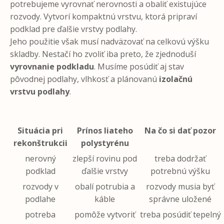
potrebujeme vyrovnať nerovnosti a obaliť existujúce
rozvody. Vytvorí kompaktnú vrstvu, ktorá pripraví
podklad pre ďalšie vrstvy podlahy.
Jeho použitie však musí nadväzovať na celkovú výšku
skladby. Nestačí ho zvoliť iba preto, že zjednoduší
vyrovnanie podkladu
. Musíme posúdiť aj stav
pôvodnej podlahy, vlhkosť a plánovanú
izolačnú
vrstvu podlahy
.
Situácia pri
Prínos liateho
Na čo si dať pozor
rekonštrukcii
polystyrénu
nerovný
zlepší rovinu pod
treba dodržať
podklad
ďalšie vrstvy
potrebnú výšku
rozvody v
obalí potrubia a
rozvody musia byť
podlahe
káble
správne uložené
potreba
pomôže vytvoriť
treba posúdiť tepelný