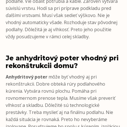
podlahe. Vie obaliť potrubia a káble. Zároveň vytvára
súvislú vrstvu. Hodí sa pri príprave podkladu pred
ďalšími vrstvami. Musí však sedieť výškovo. Nie je
vhodný automaticky všade. Rozhoduje stav pôvodnej
podlahy. Dôležitá je aj vlhkosť. Preto jeho použitie
vždy posudzujeme v rámci celej skladby.
Je anhydritový poter vhodný pri
rekonštrukcii domu?
Anhydritový poter
môže byť vhodný aj pri
rekonštrukcii. Dobre obteká rúry podlahového
kúrenia. Vytvára rovnú plochu. Pomáha pri
rovnomernom prenose tepla. Musíme však preveriť
vlhkosť a skladbu. Dôležité sú technologické
prestávky. Treba myslieť aj na finálnu podlahu. Nie
každá situácia je rovnaká. Preto ho nevyberáme
izolovane. Posudzujeme ho spolu s kúrením, izoláciou