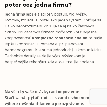
poter cez jednu firmu?
Jedna firma lepšie zladí celý postup. Vidí výšky,
rozvody, izoláciu aj poter ako jeden systém. Znižuje sa
riziko nedorozumení. Znižuje sa aj riziko časových
sklzov. Pri viacerých firmách môže vzniknúť nejasná
zodpovednosť.
Komplexná realizácia podláh
prináša
lepšiu koordináciu. Pomáha aj pri plánovaní
harmonogramu. Klient má jednoduchšiu komunikáciu.
Technické detaily sa riešia včas. Výsledkom je
bezpečnejšia rekonštrukcia a kvalitnejšia podlaha.
Na všetky vaše otázky radi odpovieme!
Stačí sa nás pýtať, radi sa s vami o vhodnom
výbere riešenia chladenia porozprávame.