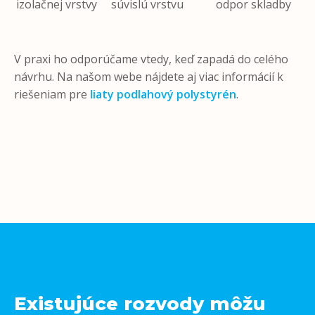
izolačnej vrstvy
súvislú vrstvu
odpor skladby
V praxi ho odporúčame vtedy, keď zapadá do celého
návrhu. Na našom webe nájdete aj viac informácií k
riešeniam pre
liaty podlahový polystyrén
.
Existujúce rozvody môžu