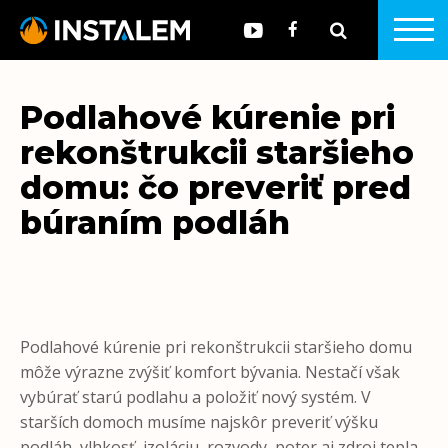
Podlahové kúrenie pri
rekonštrukcii staršieho
domu: čo preveriť pred
búraním podláh
Podlahové kúrenie pri rekonštrukcii staršieho domu
môže výrazne zvýšiť komfort bývania. Nestačí však
vybúrať starú podlahu a položiť nový systém. V
starších domoch musíme najskôr preveriť výšku
podláh, vlhkosť, izoláciu, rozvody, poter aj zdroj tepla.