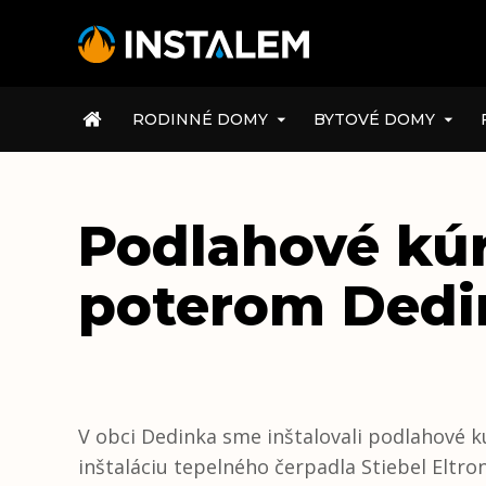
ÚVOD
RODINNÉ DOMY
BYTOVÉ DOMY
Podlahové kúr
poterom Dedi
V obci Dedinka sme inštalovali podlahové kú
inštaláciu tepelného čerpadla Stiebel Eltro