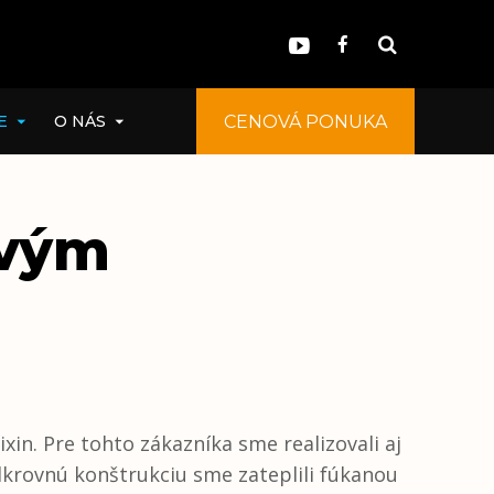
E
O NÁS
CENOVÁ PONUKA
CENOVÁ PONUKA
ovým
in. Pre tohto zákazníka sme realizovali aj
dkrovnú konštrukciu sme zateplili fúkanou