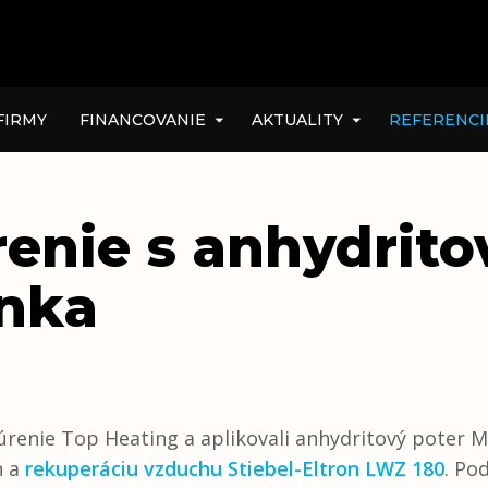
FIRMY
FINANCOVANIE
AKTUALITY
REFERENCI
enie s anhydrit
nka
renie Top Heating a aplikovali anhydritový poter Mix
n a
rekuperáciu vzduchu Stiebel-Eltron LWZ 180
. Po