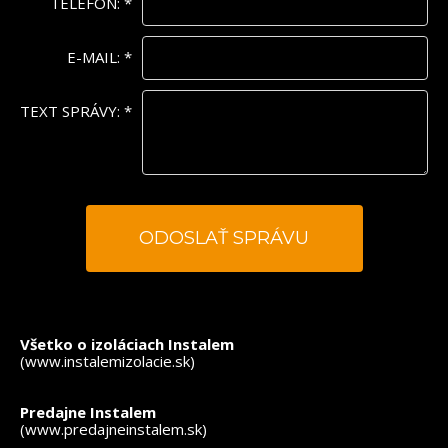
TELEFÓN:
*
E-MAIL:
*
TEXT SPRÁVY:
*
*
- povinné polia
Všetko o izoláciach Instalem
(www.instalemizolacie.sk)
Predajne Instalem
(www.predajneinstalem.sk)