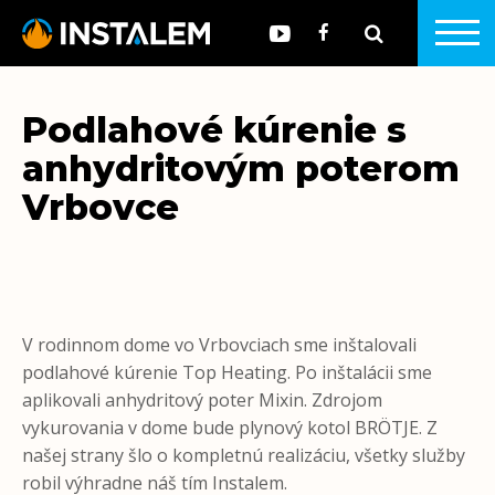
Podlahové kúrenie s
anhydritovým poterom
Vrbovce
V rodinnom dome vo Vrbovciach sme inštalovali
podlahové kúrenie Top Heating. Po inštalácii sme
aplikovali anhydritový poter Mixin. Zdrojom
vykurovania v dome bude plynový kotol BRÖTJE. Z
našej strany šlo o kompletnú realizáciu, všetky služby
robil výhradne náš tím Instalem.