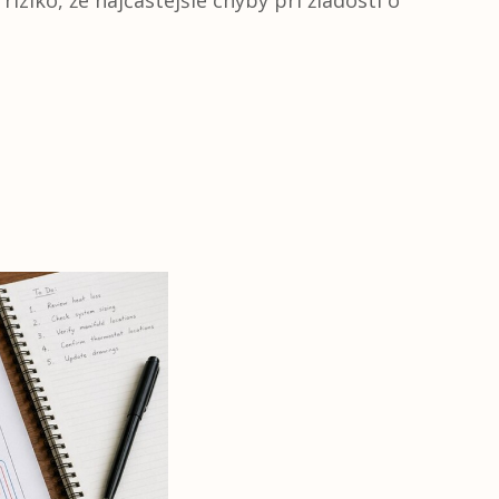
iziko, že najčastejšie chyby pri žiadosti o