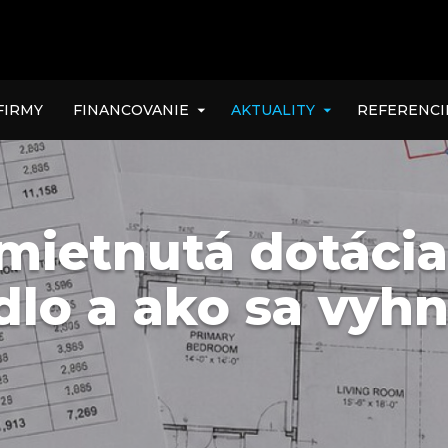
FIRMY
FINANCOVANIE
AKTUALITY
REFERENCI
mietnutá dotácia
dlo a ako sa vyh