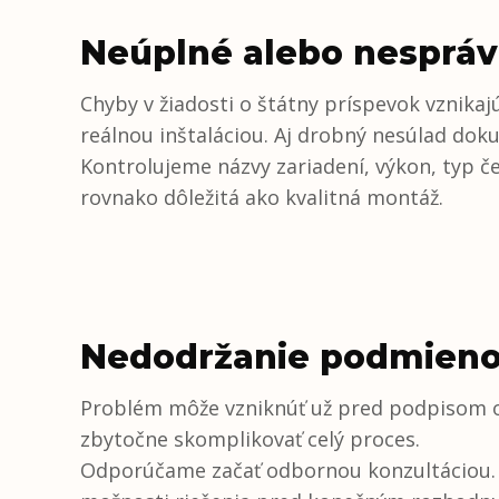
Neúplné alebo nespráv
Chyby v žiadosti o štátny príspevok vznika
reálnou inštaláciou. Aj drobný nesúlad do
Kontrolujeme názvy zariadení, výkon, typ č
rovnako dôležitá ako kvalitná montáž.
Nedodržanie podmienok
Problém môže vzniknúť už pred podpisom ob
zbytočne skomplikovať celý proces.
Odporúčame začať odbornou konzultáciou. 