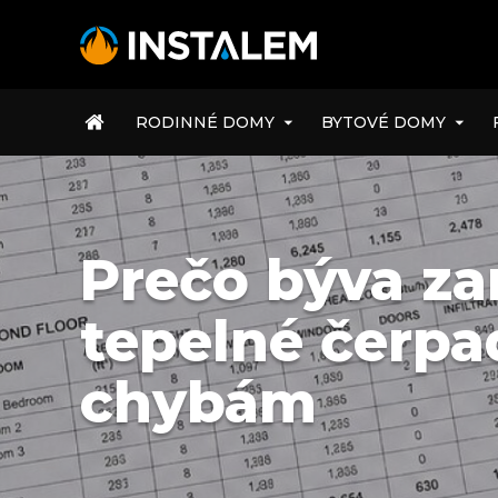
ÚVOD
RODINNÉ DOMY
BYTOVÉ DOMY
Prečo býva za
tepelné čerpa
chybám