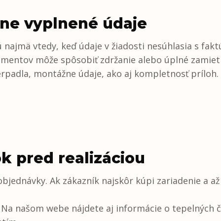
ne vyplnené údaje
jú najmä vtedy, keď údaje v žiadosti nesúhlasia s f
kumentov môže spôsobiť zdržanie alebo úplné zamiet
erpadla, montážne údaje, ako aj kompletnosť príloh. 
 pred realizáciou
jednávky. Ak zákazník najskôr kúpi zariadenie a a
Na našom webe nájdete aj informácie o tepelných č