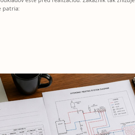
dkladov ešte pred realizáciou. Zákazník tak znižuje r
 patria: