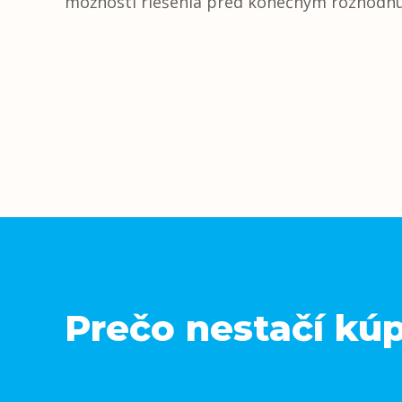
možnosti riešenia pred konečným rozhodn
Prečo nestačí kúp