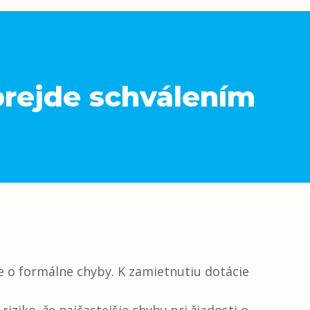
prejde schválením
ide o formálne chyby. K zamietnutiu dotácie