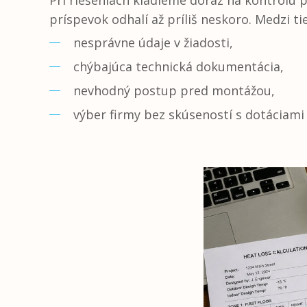
Pri riešeniach kladieme dôraz na kontrolu po
príspevok odhalí až príliš neskoro. Medzi tie
nesprávne údaje v žiadosti,
chýbajúca technická dokumentácia,
nevhodný postup pred montážou,
výber firmy bez skúseností s dotáciami