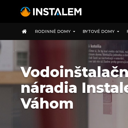
ÚVOD
RODINNÉ DOMY
BYTOVÉ DOMY
Vodoinštalačn
náradia Insta
Váhom