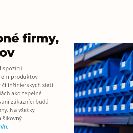
né firmy,
lov
ispozícii
krem produktov
či inžinierskych sietí
iách ako tepelné
vaní zákazníci budú
ny. Na všetky
a šikovný
lti.