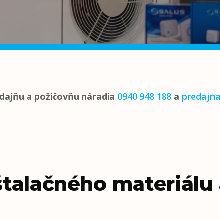
dajňu a požičovňu náradia
0940 948 188
a
predajn
štalačného materiál