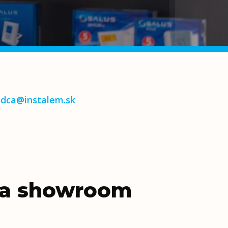
adca@instalem.sk
u a showroom