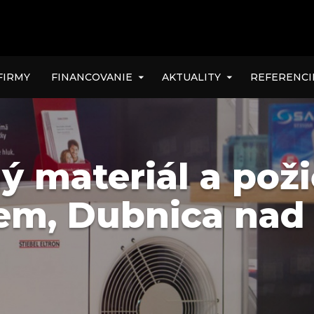
FIRMY
FINANCOVANIE
AKTUALITY
REFERENCI
ý materiál a pož
lem, Dubnica nad