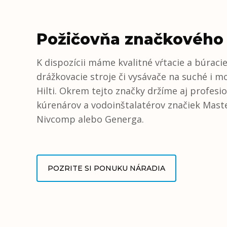
Požičovňa značkového n
K dispozícii máme kvalitné vŕtacie a búracie 
drážkovacie stroje či vysávače na suché i m
Hilti. Okrem tejto značky držíme aj profesi
kúrenárov a vodoinštalatérov značiek Maste
Nivcomp alebo Generga.
POZRITE SI PONUKU NÁRADIA