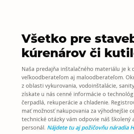
Všetko pre staveb
kúrenárov či kuti
Naša predajňa inštalačného materiálu je k d
veľkoodberateľom aj maloodberateľom. O
z oblasti vykurovania, vodoinštalácie, sanity 
získate u nás cenné informácie o technológ
čerpadlá, rekuperácie a chladenie. Registro
mať možnosť nakupovania za výhodnejšie ce
technické otázky vám odpovie náš školený 
personál.
Nájdete tu aj požičovňu náradia Hi