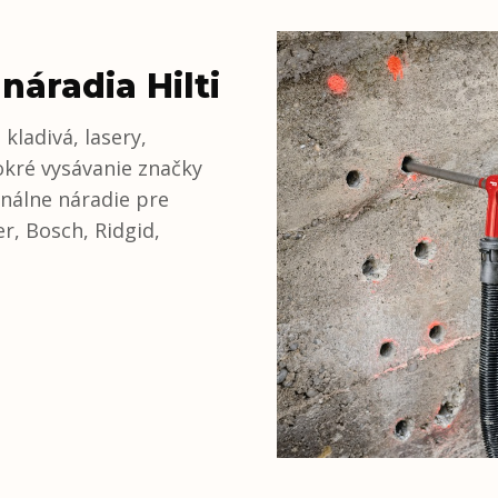
áradia Hilti
kladivá, lasery,
okré vysávanie značky
onálne náradie pre
r, Bosch, Ridgid,