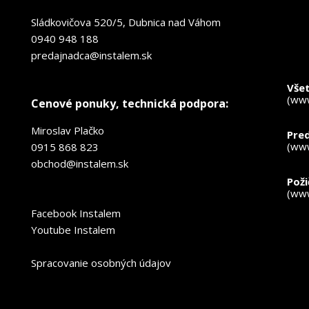
Sládkovičova 520/5, Dubnica nad Váhom
0940 948 188
predajnadca@instalem.sk
*
- p
Všet
(www
Cenové ponuky, technická podpora:
Miroslav Plačko
Pred
(www
0915 868 823
obchod@instalem.sk
Pož
(www
Facebook Instalem
Youtube Instalem
Spracovanie osobných údajov