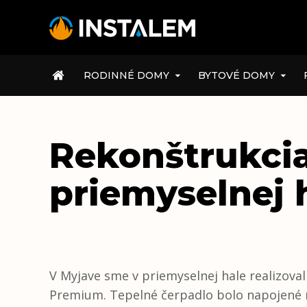
ÚVOD
RODINNÉ DOMY
BYTOVÉ DOMY
Rekonštrukcia
priemyselnej 
V Myjave sme v priemyselnej hale realizoval
Premium. Tepelné čerpadlo bolo napojené na