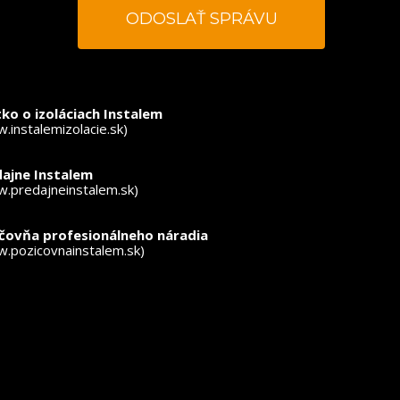
ovinné polia
ko o izoláciach Instalem
.instalemizolacie.sk)
ajne Instalem
.predajneinstalem.sk)
ičovňa profesionálneho náradia
.pozicovnainstalem.sk)