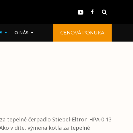
E
O NÁS
CENOVÁ PONUKA
CENOVÁ PONUKA
 za tepelné čerpadlo Stiebel-Eltron HPA-0 13
ko vidíte, výmena kotla za tepelné