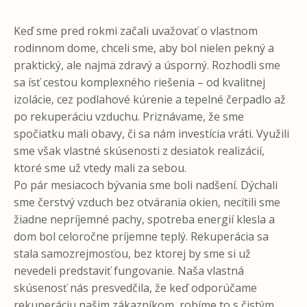
Keď sme pred rokmi začali uvažovať o vlastnom
rodinnom dome, chceli sme, aby bol nielen pekný a
praktický, ale najmä zdravý a úsporný. Rozhodli sme
sa ísť cestou komplexného riešenia – od kvalitnej
izolácie, cez podlahové kúrenie a tepelné čerpadlo až
po rekuperáciu vzduchu. Priznávame, že sme
spočiatku mali obavy, či sa nám investícia vráti. Využili
sme však vlastné skúsenosti z desiatok realizácií,
ktoré sme už vtedy mali za sebou.
Po pár mesiacoch bývania sme boli nadšení. Dýchali
sme čerstvý vzduch bez otvárania okien, necítili sme
žiadne nepríjemné pachy, spotreba energií klesla a
dom bol celoročne príjemne teplý. Rekuperácia sa
stala samozrejmosťou, bez ktorej by sme si už
nevedeli predstaviť fungovanie. Naša vlastná
skúsenosť nás presvedčila, že keď odporúčame
rekuperáciu našim zákazníkom, robíme to s čistým