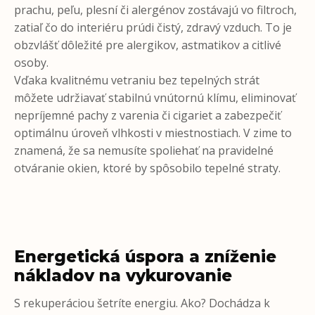
prachu, peľu, plesní či alergénov zostávajú vo filtroch,
zatiaľ čo do interiéru prúdi čistý, zdravý vzduch. To je
obzvlášť dôležité pre alergikov, astmatikov a citlivé
osoby.
Vďaka kvalitnému vetraniu bez tepelných strát
môžete udržiavať stabilnú vnútornú klímu, eliminovať
nepríjemné pachy z varenia či cigariet a zabezpečiť
optimálnu úroveň vlhkosti v miestnostiach. V zime to
znamená, že sa nemusíte spoliehať na pravidelné
otváranie okien, ktoré by spôsobilo tepelné straty.
Energetická úspora a zníženie
nákladov na vykurovanie
S rekuperáciou šetríte energiu. Ako? Dochádza k