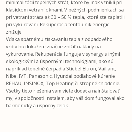
minimalizácii tepelných strát, ktoré by inak vznikli pri
klasickom vetraní oknami. V bežných podmienkach sa
pri vetraní stráca až 30 – 50 % tepla, ktoré ste zaplatili
pri vykurovaní. Rekuperácia tento únik energie
znižuje.
Vďaka spätnému získavaniu tepla z odpadového
vzduchu dokážete značne znížiť náklady na
vykurovanie. Rekuperácia funguje v synergy s inými
ekologickými a úspornými technológiami, ako sú
napríklad tepelné čerpadlá Stiebel Eltron, Vaillant,
Nibe, IVT, Panasonic, Hyundai podlahové kúrenie
REHAU, INSINOX, Top Heating či stropné chladenie.
Všetky tieto riešenia vám viete dodať a nainštalovať
my, v spoločnosti Instalem, aby váš dom fungoval ako
harmonický a úsporný celok.