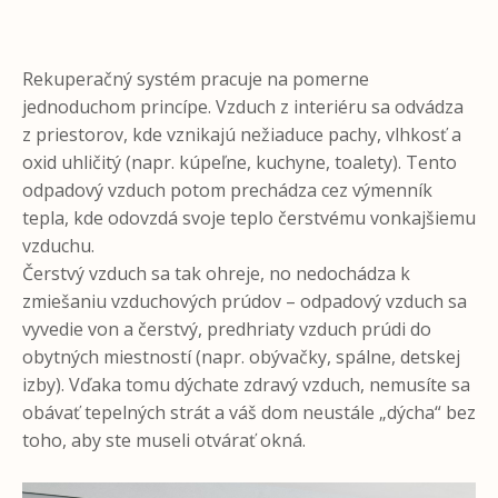
Rekuperačný systém pracuje na pomerne
jednoduchom princípe. Vzduch z interiéru sa odvádza
z priestorov, kde vznikajú nežiaduce pachy, vlhkosť a
oxid uhličitý (napr. kúpeľne, kuchyne, toalety). Tento
odpadový vzduch potom prechádza cez výmenník
tepla, kde odovzdá svoje teplo čerstvému vonkajšiemu
vzduchu.
Čerstvý vzduch sa tak ohreje, no nedochádza k
zmiešaniu vzduchových prúdov – odpadový vzduch sa
vyvedie von a čerstvý, predhriaty vzduch prúdi do
obytných miestností (napr. obývačky, spálne, detskej
izby). Vďaka tomu dýchate zdravý vzduch, nemusíte sa
obávať tepelných strát a váš dom neustále „dýcha“ bez
toho, aby ste museli otvárať okná.