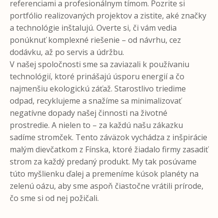
referenciami a profesionálnym tímom. Pozrite si
portfólio realizovaných projektov a zistite, aké značky
a technológie inštalujú. Overte si, či vám vedia
ponúknuť komplexné riešenie – od návrhu, cez
dodávku, až po servis a údržbu.
V našej spoločnosti sme sa zaviazali k používaniu
technológií, ktoré prinášajú úsporu energií a čo
najmenšiu ekologickú záťaž. Starostlivo triedime
odpad, recyklujeme a snažíme sa minimalizovať
negatívne dopady našej činnosti na životné
prostredie. A nielen to – za každú našu zákazku
sadíme stromček. Tento záväzok vychádza z inšpirácie
malým dievčatkom z Fínska, ktoré žiadalo firmy zasadiť
strom za každý predaný produkt. My tak posúvame
túto myšlienku ďalej a premeníme kúsok planéty na
zelenú oázu, aby sme aspoň čiastočne vrátili prírode,
čo sme si od nej požičali.