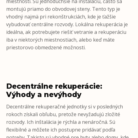
miestnosti. Sú jednoduchšie na inštaláciu, často sa
montujú priamo do obvodovej steny. Tento typ je
vhodný najmä pri rekonštrukciách, kde je ťažšie
vybudovať centrálne rozvody. Lokálna rekuperácia je
ideálna, ak potrebujete riešiť vetranie a rekuperáciu
iba v niektorých miestnostiach, alebo keď máte
priestorovo obmedzené možnosti.
Decentrálne rekuperácie:
Výhody a nevýhody
Decentrálne rekuperačné jednotky si v posledných
rokoch získali obľubu, pretože nevyžadujú zložité
rozvody. Ich inštalácia je rýchla a nenáročná. Sú
flexibilné a môžete ich postupne pridávať podľa
potreby. Takisto sú vhodné pre byty alebo domy, kde