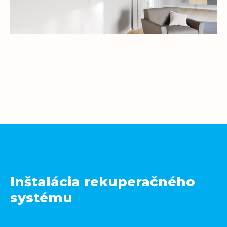
Inštalácia rekuperačného
systému