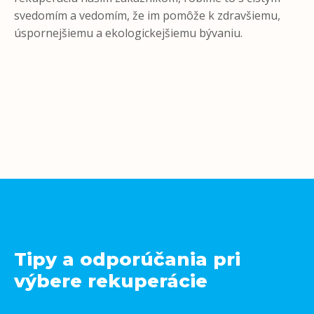
svedomím a vedomím, že im pomôže k zdravšiemu,
úspornejšiemu a ekologickejšiemu bývaniu.
Tipy a odporúčania pri
výbere rekuperácie