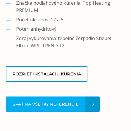
Značka podlahového kúrenia: Top Heating
PREMIUM
Počet okruhov: 12 a 5
Poter: anhydritový
Zdroj vykurovania: tepelné čerpadlo Stiebel
Eltron WPL TREND 12
POZRIEŤ INŠTALÁCIU KÚRENIA
SPÄŤ NA VŠETKY REFERENCIE